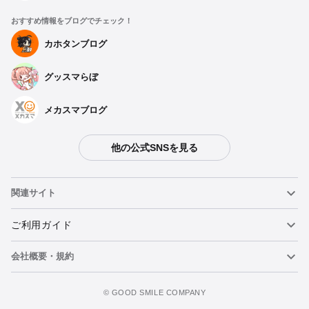
おすすめ情報をブログでチェック！
カホタンブログ
グッスマらぼ
メカスマブログ
他の公式SNSを見る
関連サイト
ねんどろいど
ご利用ガイド
会社概要・規約
ねんどろいどフェイスメーカー
重要なお知らせ
カートに追加
figma
FAQ・お問い合わせ
利用規約
©️ GOOD SMILE COMPANY