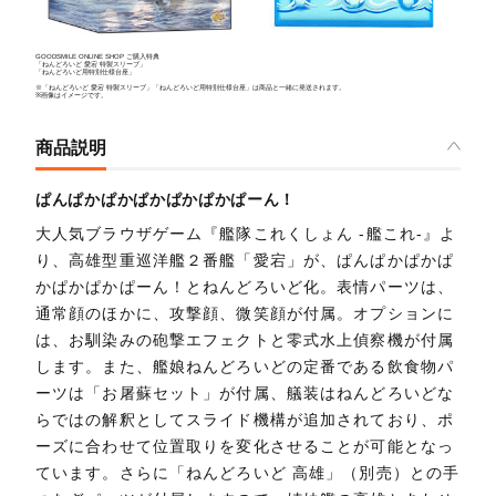
GOODSMILE ONLINE SHOP ご購入特典
「ねんどろいど 愛宕 特製スリーブ」
「ねんどろいど用特別仕様台座」
※「ねんどろいど 愛宕 特製スリーブ」「ねんどろいど用特別仕様台座」は商品と一緒に発送されます。
※画像はイメージです。
商品説明
ぱんぱかぱかぱかぱかぱかぱーん！
大人気ブラウザゲーム『艦隊これくしょん -艦これ-』よ
り、高雄型重巡洋艦２番艦「愛宕」が、ぱんぱかぱかぱ
かぱかぱかぱーん！とねんどろいど化。表情パーツは、
通常顔のほかに、攻撃顔、微笑顔が付属。オプションに
は、お馴染みの砲撃エフェクトと零式水上偵察機が付属
します。また、艦娘ねんどろいどの定番である飲食物パ
ーツは「お屠蘇セット」が付属、艤装はねんどろいどな
らではの解釈としてスライド機構が追加されており、ポ
ーズに合わせて位置取りを変化させることが可能となっ
ています。さらに「ねんどろいど 高雄」（別売）との手