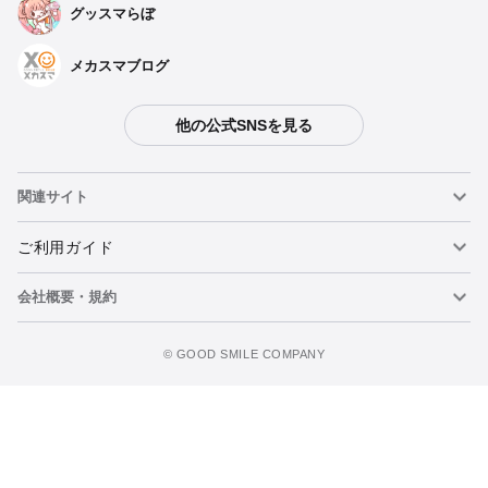
グッスマらぼ
メカスマブログ
他の公式SNSを見る
関連サイト
ねんどろいど
ご利用ガイド
会社概要・規約
ねんどろいどフェイスメーカー
重要なお知らせ
ウォッチリストに追加
figma
FAQ・お問い合わせ
利用規約
©️ GOOD SMILE COMPANY
メカスマ
個人情報の取り扱いについて
ポッパレ（POP UP PARADE）
特定商取引法に関する表示