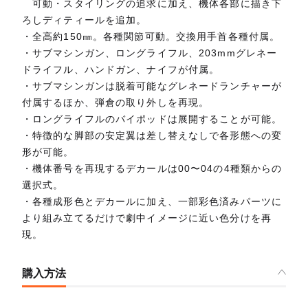
可動・スタイリングの追求に加え、機体各部に描き下
ろしディティールを追加。
・全高約150㎜。各種関節可動。交換用手首各種付属。
・サブマシンガン、ロングライフル、203mmグレネー
ドライフル、ハンドガン、ナイフが付属。
・サブマシンガンは脱着可能なグレネードランチャーが
付属するほか、弾倉の取り外しを再現。
・ロングライフルのバイポッドは展開することが可能。
・特徴的な脚部の安定翼は差し替えなしで各形態への変
形が可能。
・機体番号を再現するデカールは00〜04の4種類からの
選択式。
・各種成形色とデカールに加え、一部彩色済みパーツに
より組み立てるだけで劇中イメージに近い色分けを再
現。
購入方法