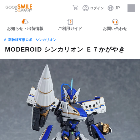
JP
ログイン
採用情報
お知らせ・出荷情報
ご利用ガイド
お問い合わせ
新幹線変形ロボ シンカリオン
MODEROID シンカリオン Ｅ７かがやき