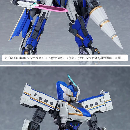
※「MODEROID シンカリオン Ｅ５はやぶさ」（別売）とのリンク合体を再現可能。※画像は塗装済みの完成見本です。実際の商品とは異なります。