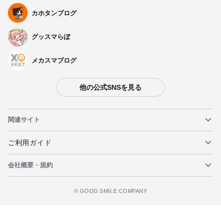
カホタンブログ
グッスマらぼ
メカスマブログ
他の公式SNSを見る
関連サイト
ねんどろいど
ご利用ガイド
会社概要・規約
ねんどろいどフェイスメーカー
重要なお知らせ
ウォッチリストに追加
figma
FAQ・お問い合わせ
利用規約
©️ GOOD SMILE COMPANY
メカスマ
個人情報の取り扱いについて