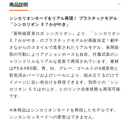
商品説明
シンカリオンモードをリアル再現！ プラスチックモデル
「シンカリオン Ｅ７かがやき」
『新幹線変形ロボ シンカリオン』より、「シンカリオン
Ｅ７かがやき」のプラスチックモデルが再販決定！劇中
さながらのスタイルで造形されたリアルモデル。各関節
部の可動によりアクションポーズも自在。付属武装のシ
ャリンドリルもリアルな造形で再現されています。素材
はPS＆ABS製。青、白、グレー、ゴールドの4成形色と
彩色済みパーツおよびシールにより、組み立てるだけで
イメージに近い色分けを再現できます。別売りの「シン
カリオン Ｅ５はやぶさ」とのリンク合体状態も再現可能
です。
※本商品はシンカリオンモードを再現したモデルです。
シンカンセンモードへの変形はできません。