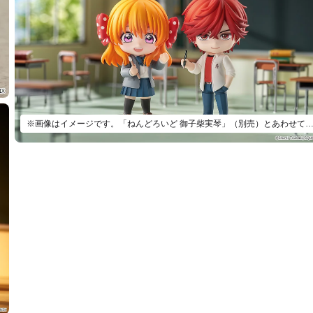
※画像はイメージです。「ねんどろいど 御子柴実琴」（別売）とあわせて