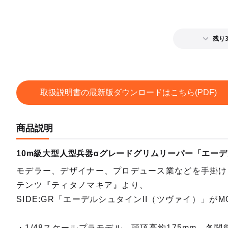
2025
MODE
予約期間
残り
2024
取扱説明書の最新版ダウンロードはこちら(PDF)
商品説明
10m級大型人型兵器αグレードグリムリーパー「エー
モデラー、デザイナー、プロデュース業などを手掛け
テンツ『ティタノマキア』より、
SIDE:GR「エーデルシュタインII（ツヴァイ）」がM
・1/48スケールプラモデル。頭頂高約175mm。各関