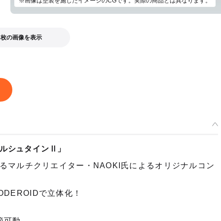
※画像は塗装を施したイメージのCGです。実際の商品とは異なります。
年08月発売・お1人様3点まで
ROID SIDE：GR エーデルシュタインⅡ(ツヴァイ) - 2024年09月発売
：2024年02月09日~2024年05月15日まで
3枚の画像を表示
年09月発売・お1人様3点まで
デルシュタインⅡ」
るマルチクリエイター・NAOKI氏によるオリジナルコン
ODEROIDで立体化！
節可動。