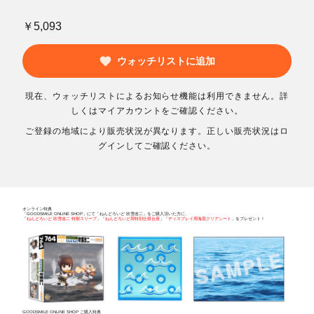
￥5,093
ウォッチリストに追加
現在、ウォッチリストによるお知らせ機能は利用できません。詳
しくはマイアカウントをご確認ください。
ご登録の地域により販売状況が異なります。正しい販売状況はロ
グインしてご確認ください。
オンライン特典
「GOODSMILE ONLINE SHOP」にて「ねんどろいど 吹雪改二」をご購入頂いた方に、
「
ねんどろいど 吹雪改二 特製スリーブ
」「
ねんどろいど用特別仕様台座
」「
ディスプレイ用海面クリアシート
」をプレゼント！
GOODSMILE ONLINE SHOP ご購入特典