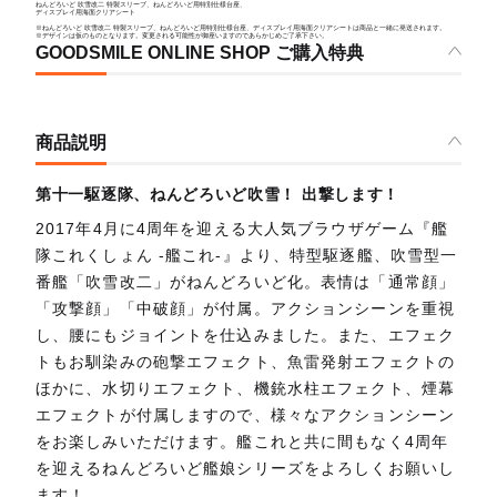
ねんどろいど 吹雪改二 特製スリーブ、ねんどろいど用特別仕様台座、
ディスプレイ用海面クリアシート
※ねんどろいど 吹雪改二 特製スリーブ、ねんどろいど用特別仕様台座、ディスプレイ用海面クリアシートは商品と一緒に発送されます。
※デザインは仮のものとなります。変更される可能性が御座いますのであらかじめご了承下さい。
GOODSMILE ONLINE SHOP ご購入特典
商品説明
第十一駆逐隊、ねんどろいど吹雪！ 出撃します！
2017年4月に4周年を迎える大人気ブラウザゲーム『艦
隊これくしょん -艦これ-』より、特型駆逐艦、吹雪型一
番艦「吹雪改二」がねんどろいど化。表情は「通常顔」
「攻撃顔」「中破顔」が付属。アクションシーンを重視
し、腰にもジョイントを仕込みました。また、エフェク
トもお馴染みの砲撃エフェクト、魚雷発射エフェクトの
ほかに、水切りエフェクト、機銃水柱エフェクト、煙幕
エフェクトが付属しますので、様々なアクションシーン
をお楽しみいただけます。艦これと共に間もなく4周年
を迎えるねんどろいど艦娘シリーズをよろしくお願いし
ます！