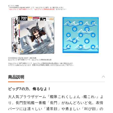
オンライン特典
「GOODSMILE ONLINE SHOP」にて「ねんどろいど 長門」をご購入頂いた方に、
「
ねんどろいど 長門 特製スリーブ
」「
ねんどろいど用特別仕様台座
」をプレゼント！
GOODSMILE ONLINE SHOP ご購入特典
ねんどろいど 長門 特製スリーブ、ねんどろいど用特別仕様台座
※ねんどろいど 長門 特製スリーブ、ねんどろいど用特別仕様台座は商品と一緒に発送されます。
※デザインは仮のものとなります。変更される可能性が御座いますのであらかじめご了承下さい。
商品説明
ビッグ7の力、侮るなよ！
大人気ブラウザゲーム『艦隊これくしょん -艦これ-』よ
り、長門型戦艦一番艦「長門」がねんどろいど化。表情
パーツには凛々しい「通常顔」や勇ましい「叫び顔」の