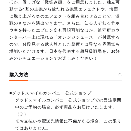
ほか、優しげな「微笑み顔」をご用意しました。独立可
動する4基の主砲から放たれる砲撃エフェクトや、海面
に燃え上がる炎のエフェクトを組み合わせることで、激
戦のさなかを演出できます。さらに、知る人ぞ知る竹ホ
ウキを持ったエプロン姿も再現可能なほか、鎮守府カウ
ンターバー上に現れる「オレンジジュース」が付属する
ので、普段見せる武人然とした態度とは異なる雰囲気も
堪能いただけます。日本を代表する超弩級戦艦を、お好
みのシチュエーションでお楽しみください！
購入方法
■グッドスマイルカンパニー公式ショップ
グッドスマイルカンパニー公式ショップでの受注期間
中のご予約の場合、必ず商品をお届けいたします。
（※）
※お支払いや配送先情報に不備がある場合、この限り
ではありません。