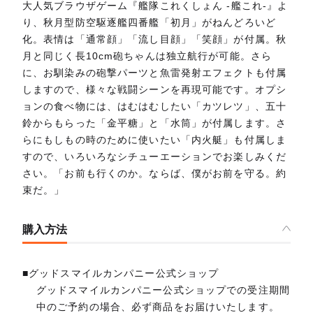
大人気ブラウザゲーム『艦隊これくしょん -艦これ-』よ
り、秋月型防空駆逐艦四番艦「初月」がねんどろいど
化。表情は「通常顔」「流し目顔」「笑顔」が付属。秋
月と同じく長10cm砲ちゃんは独立航行が可能。さら
に、お馴染みの砲撃パーツと魚雷発射エフェクトも付属
しますので、様々な戦闘シーンを再現可能です。オプシ
ョンの食べ物には、はむはむしたい「カツレツ」、五十
鈴からもらった「金平糖」と「水筒」が付属します。さ
らにもしもの時のために使いたい「内火艇」も付属しま
すので、いろいろなシチューエーションでお楽しみくだ
さい。「お前も行くのか。ならば、僕がお前を守る。約
束だ。」
購入方法
■グッドスマイルカンパニー公式ショップ
グッドスマイルカンパニー公式ショップでの受注期間
中のご予約の場合、必ず商品をお届けいたします。