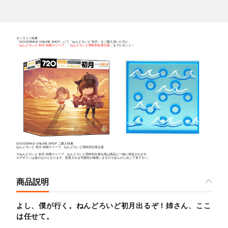
オンライン特典
「GOODSMILE ONLINE SHOP」にて「ねんどろいど 初月」をご購入頂いた方に、
「
ねんどろいど 初月 特製スリーブ
」「
ねんどろいど用特別仕様台座
」をプレゼント！
GOODSMILE ONLINE SHOP ご購入特典
ねんどろいど 初月 特製スリーブ、ねんどろいど用特別仕様台座
※ねんどろいど 初月 特製スリーブ、ねんどろいど用特別仕様台座は商品と一緒に発送されます。
※デザインは仮のものとなります。変更される可能性が御座いますのであらかじめご了承下さい。
商品説明
よし、僕が行く。ねんどろいど初月出るぞ！姉さん、ここ
は任せて。