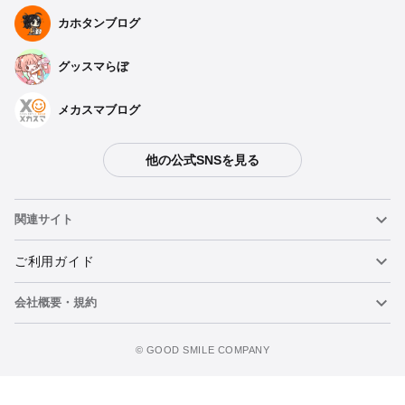
カホタンブログ
グッスマらぼ
種類を選択
メカスマブログ
ぬいぐるみ 大室櫻子
他の公式SNSを見る
予約期間：2024年07月08日~2024年08月07日まで
2024年12月発売・お1人様3点まで
関連サイト
ぬいぐるみ 大室撫子
予約期間：2024年07月08日~2024年08月07日まで
ねんどろいど
ご利用ガイド
2024年12月発売・お1人様3点まで
会社概要・規約
ねんどろいどフェイスメーカー
重要なお知らせ
ぬいぐるみ 大室花子
カートに追加
予約期間：2024年07月08日~2024年08月07日まで
figma
FAQ・お問い合わせ
利用規約
©️ GOOD SMILE COMPANY
2024年12月発売・お1人様3点まで
メカスマ
個人情報の取り扱いについて