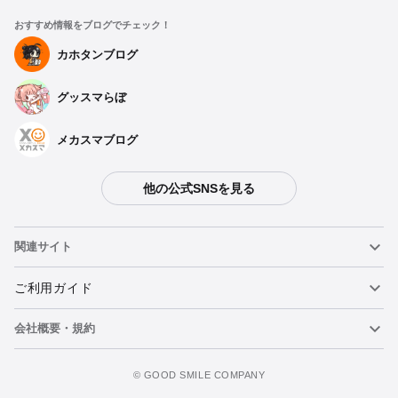
おすすめ情報をブログでチェック！
カホタンブログ
グッスマらぼ
メカスマブログ
他の公式SNSを見る
関連サイト
ねんどろいど
ご利用ガイド
会社概要・規約
ねんどろいどフェイスメーカー
重要なお知らせ
カートに追加
figma
FAQ・お問い合わせ
利用規約
©️ GOOD SMILE COMPANY