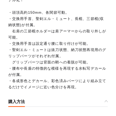
デル化！
・頭頂高約150mm、各関節可動。
・交換用手首、聖剣エル・ミュート、長棍、三節棍(収
納状態)が付属。
右肩の三節棍ホルダーは肩アーマーからの取り外しが
可能。
・交換用手首は設定通り腰に取り付けが可能。
・聖剣エル・ミュートは抜刀状態、納刀状態再現用のグ
リップパーツがそれぞれ付属。
グリップパーツは背面の鞘への着脱が可能。
・腰布や長盾の特徴的な模様を再現する水転写デカール
が付属。
・各成形色とデカール、彩色済みパーツにより組み立て
るだけでイメージに近い色分けを再現。
購入方法