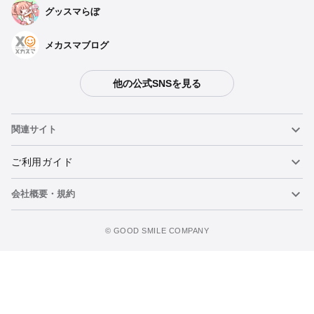
グッスマらぼ
種類を選択
メカスマブログ
ぬいぐるみ アイ ティザー衣装
他の公式SNSを見る
予約期間：2024年07月08日~2024年09月18日まで
2025年02月発売・お1人様3点まで
関連サイト
ぬいぐるみ 有馬かな
予約期間：2024年07月08日~2024年09月18日まで
ねんどろいど
ご利用ガイド
2025年02月発売・お1人様3点まで
会社概要・規約
ねんどろいどフェイスメーカー
重要なお知らせ
ぬいぐるみ MEMちょ
カートに追加
予約期間：2024年07月08日~2024年09月18日まで
figma
FAQ・お問い合わせ
利用規約
2025年02月発売・お1人様3点まで
©️ GOOD SMILE COMPANY
メカスマ
個人情報の取り扱いについて
ポッパレ（POP UP PARADE）
特定商取引法に関する表示