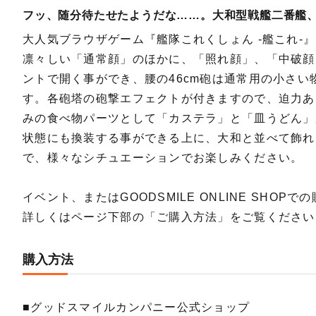
フッ、随分待たせたようだな……。大和型戦艦二番艦
大人気ブラウザゲーム『艦隊これくしょん -艦これ-
凛々しい「通常顔」のほかに、「照れ顔」、「中破顔
ントで開く事ができ、腰の46cm砲は通常用の小さ
す。各砲塔の砲撃エフェクトが付きますので、迫力あ
みの食べ物パーツとして「カステラ」と「皿うどん」
状態にも換装する事ができる上に、大和と並べて飾れ
で、様々なシチュエーションでお楽しみください。
イベント、またはGOODSMILE ONLINE SHOP
詳しくはページ下部の「ご購入方法」をご覧ください
購入方法
■グッドスマイルカンパニー公式ショップ