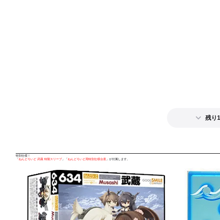
残り
特別仕様！
「
ねんどろいど 武蔵 特製スリーブ
」「
ねんどろいど用特別仕様台座
」が付属します。