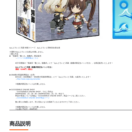
ねんどろいど 武蔵 特製スリーブ、ねんどろいど用特別仕様台座
※通常のねんどろいど台座は付属しません。
ご購入方法
■ 『第参回「艦これ」観艦式』限定販売
→
イベント出展情報はこちら
8月7日開催の『第参回「艦これ」観艦式』にて「ねんどろいど 武蔵（観艦式限定缶バッジ付き）」を限定販売いたします！
ねんどろいど 武蔵（観艦式限定缶バッジ付き）
価格：8,000円（税込）
■ 2016第17回漫画博覧会（台湾）
8月11日～16日開催の「2016第17回漫画博覧会」にて「ねんどろいど 武蔵」を販売いたします！
→
http://www.ccpa.org.tw/comic/
※観艦式限定缶バッジは付属しません
■ GOODSMILE ONLINE SHOP
「GOODSMILE ONLINE SHOP」でのご予約は
2016年8月8日（月）18：00～2016年9月20日（火）21：00まで
料金や発送について詳細は「GOODSMILE ONLINE SHOP」商品ページをご覧ください。
→
GOODSMILE ONLINE SHOP商品ページ
数に限りが御座います。売り切れになり次第終了となりますのでご了承ください。
※観艦式限定缶バッジは付属しません
※お届け予定月：2016年9月
商品説明