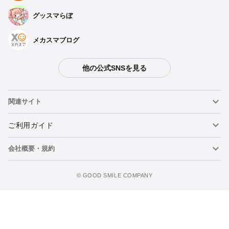
グッスマらぼ
メカスマブログ
他の公式SNSを見る
関連サイト
ねんどろいど
ご利用ガイド
会社概要・規約
ねんどろいどフェイスメーカー
重要なお知らせ
カートに追加
figma
FAQ・お問い合わせ
利用規約
©️ GOOD SMILE COMPANY
メカスマ
個人情報の取り扱いについて
ポッパレ（POP UP PARADE）