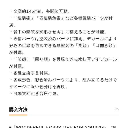
・全高約145mm、各関節可動。
・「連装砲」「四連装魚雷」など各種艤装パーツが付
属。
・背中の艤装を変形させ両手に構えることが可能。
・表情パーツは塗装済みパーツに加え、デカールにより
好みの目線を選択できる無塗装の「笑顔」「口開き顔」
が付属。
・「笑顔」「困り顔」を再現できる水転写アイデカール
が付属。
・各種交換手首付属。
・各成形色、彩色済みパーツにより、組み立てるだけで
イメージに近い色分けを再現。
・可動支柱付き台座付属。
購入方法
■『WONDERFUL HOBBY LIFE FOR YOU!! 39』（数