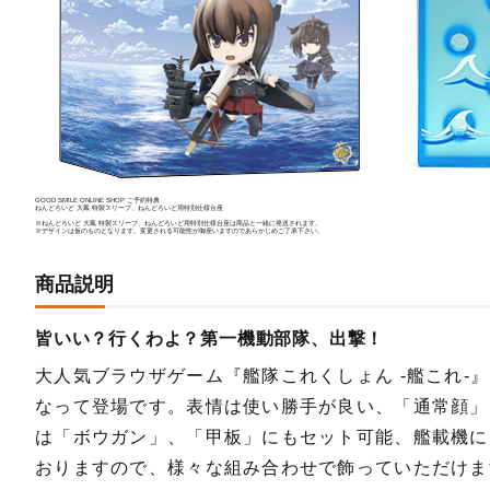
GOOD SMILE ONLINE SHOP ご予約特典
ねんどろいど 大鳳 特製スリーブ、ねんどろいど用特別仕様台座
※ねんどろいど 大鳳 特製スリーブ、ねんどろいど用特別仕様台座は商品と一緒に発送されます。
※デザインは仮のものとなります。変更される可能性が御座いますのであらかじめご了承下さい。
商品説明
皆いい？行くわよ？第一機動部隊、出撃！
大人気ブラウザゲーム『艦隊これくしょん -艦これ-
なって登場です。表情は使い勝手が良い、「通常顔」
は「ボウガン」、「甲板」にもセット可能、艦載機に
おりますので、様々な組み合わせで飾っていただけま