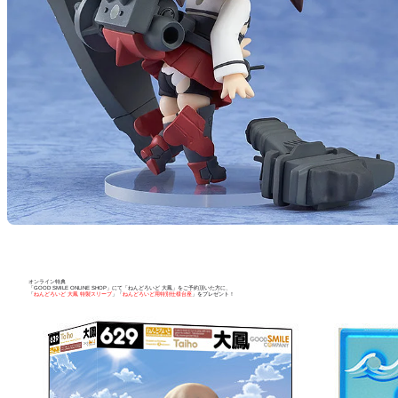
オンライン特典
「GOOD SMILE ONLINE SHOP」にて「ねんどろいど 大鳳」をご予約頂いた方に、
「
ねんどろいど 大鳳 特製スリーブ
」「
ねんどろいど用特別仕様台座
」をプレゼント！