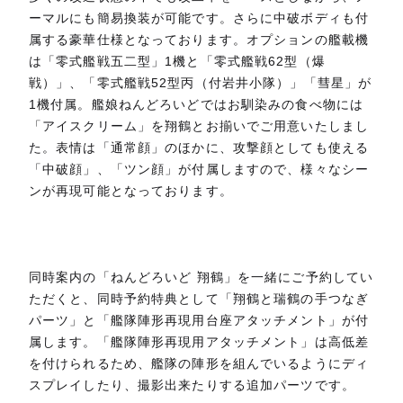
ーマルにも簡易換装が可能です。さらに中破ボディも付
属する豪華仕様となっております。オプションの艦載機
は「零式艦戦五二型」1機と「零式艦戦62型（爆
戦）」、「零式艦戦52型丙（付岩井小隊）」「彗星」が
1機付属。艦娘ねんどろいどではお馴染みの食べ物には
「アイスクリーム」を翔鶴とお揃いでご用意いたしまし
た。表情は「通常顔」のほかに、攻撃顔としても使える
「中破顔」、「ツン顔」が付属しますので、様々なシー
ンが再現可能となっております。
同時案内の「ねんどろいど 翔鶴」を一緒にご予約してい
ただくと、同時予約特典として「翔鶴と瑞鶴の手つなぎ
パーツ」と「艦隊陣形再現用台座アタッチメント」が付
属します。「艦隊陣形再現用アタッチメント」は高低差
を付けられるため、艦隊の陣形を組んでいるようにディ
スプレイしたり、撮影出来たりする追加パーツです。