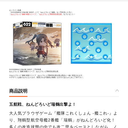
オンライン特典
「GOODSMILE ONLINE SHOP」にて「ねんどろいど 瑞鶴」をご予約頂いた方に、
「
ねんどろいど 瑞鶴 特製スリーブ
」「
ねんどろいど用特別仕様台座
」をプレゼント！
GOODSMILE ONLINE SHOP ご予約特典
ねんどろいど 瑞鶴 特製スリーブ、ねんどろいど用特別仕様台座
※ねんどろいど 瑞鶴 特製スリーブ、ねんどろいど用特別仕様台座は商品と一緒に発送されます。
※デザインは仮のものとなります。変更される可能性が御座いますのであらかじめご了承下さい。
商品説明
五航戦、ねんどろいど瑞鶴出撃よ！
大人気ブラウザゲーム『艦隊これくしょん -艦これ-』よ
り、翔鶴型航空母艦2番艦「瑞鶴」がねんどろいど化！
多くの改造状態の中でも改二甲をベースとしながら、ノ