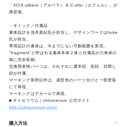
「XCIX-albere（アルベラ） & C-efer（エフェル）」が
再登場。
・ギミック／付属品
素体設計を浅井真紀氏が担当し、デザインワークはhuke
氏が担当。
専用設計の素体は、今までにない可動範囲を実現。
"fragment"と呼ばれる素体本体２体と付属品が六角体の
箱に完全収納。
交換用表情パーツは、それぞれに通常顔、笑顔、目閉じ
顔が付属。
マーキング箇所以外は、成型色のパーツ分けと一部塗装
にて再現。
マーキングはデカールで再現。
■ チトセリウム｜chitocerium 公式サイト
http://chitocerium.com/
購入方法