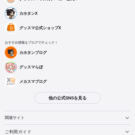
カホタンX
グッスマ公式ショップX
おすすめ情報をブログでチェック！
カホタンブログ
グッスマらぼ
メカスマブログ
他の公式SNSを見る
関連サイト
ねんどろいど
ご利用ガイド