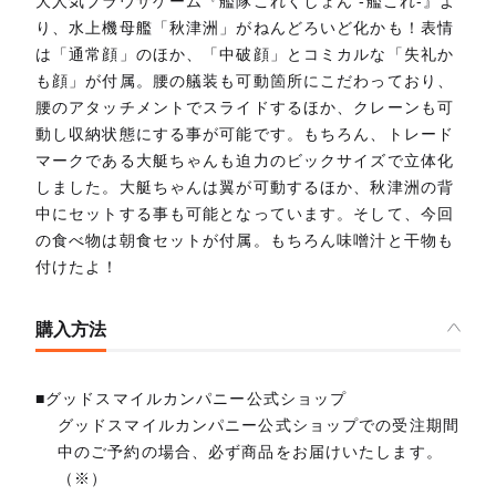
大人気ブラウザゲーム『艦隊これくしょん -艦これ-』よ
り、水上機母艦「秋津洲」がねんどろいど化かも！表情
は「通常顔」のほか、「中破顔」とコミカルな「失礼か
も顔」が付属。腰の艤装も可動箇所にこだわっており、
腰のアタッチメントでスライドするほか、クレーンも可
動し収納状態にする事が可能です。もちろん、トレード
マークである大艇ちゃんも迫力のビックサイズで立体化
しました。大艇ちゃんは翼が可動するほか、秋津洲の背
中にセットする事も可能となっています。そして、今回
の食べ物は朝食セットが付属。もちろん味噌汁と干物も
付けたよ！
購入方法
■グッドスマイルカンパニー公式ショップ
グッドスマイルカンパニー公式ショップでの受注期間
中のご予約の場合、必ず商品をお届けいたします。
（※）