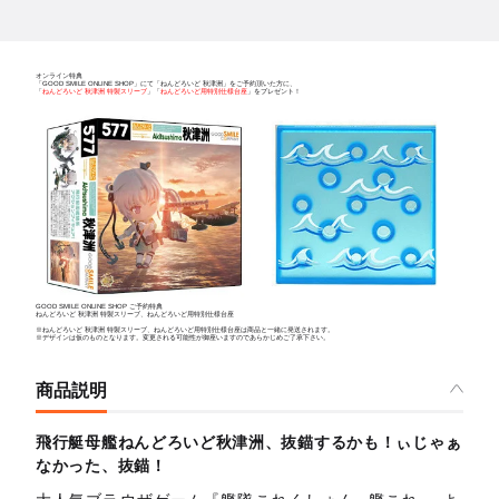
オンライン特典
「GOOD SMILE ONLINE SHOP」にて「ねんどろいど 秋津洲」をご予約頂いた方に、
「
ねんどろいど 秋津洲 特製スリーブ
」「
ねんどろいど用特別仕様台座
」をプレゼント！
GOOD SMILE ONLINE SHOP ご予約特典
ねんどろいど 秋津洲 特製スリーブ、ねんどろいど用特別仕様台座
※ねんどろいど 秋津洲 特製スリーブ、ねんどろいど用特別仕様台座は商品と一緒に発送されます。
※デザインは仮のものとなります。変更される可能性が御座いますのであらかじめご了承下さい。
商品説明
飛行艇母艦ねんどろいど秋津洲、抜錨するかも！ぃじゃぁ
なかった、抜錨！