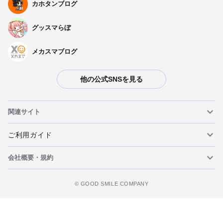
カホタンブログ
グッスマらぼ
メカスマブログ
他の公式SNSを見る
関連サイト
ねんどろいど
ご利用ガイド
会社概要・規約
ねんどろいどフェイスメーカー
重要なお知らせ
ウォッチリストに追加
figma
FAQ・お問い合わせ
利用規約
©️ GOOD SMILE COMPANY
メカスマ
個人情報の取り扱いについて