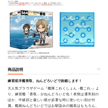
オンライン特典
「GOOD SMILE ONLINE SHOP」にて「ねんどろいど 香取」をご予約頂いた方に、
「
ねんどろいど 香取 特製スリーブ
」「
ねんどろいど用特別仕様台座
」をプレゼント！
GOOD SMILE ONLINE SHOP ご予約特典
ねんどろいど 香取 特製スリーブ、ねんどろいど用特別仕様台座
※ねんどろいど 香取 特製スリーブ、ねんどろいど用特別仕様台座は商品と一緒に発送されます。
※デザインは仮のものとなります。変更される可能性が御座いますのであらかじめご了承下さい。
商品説明
練習巡洋艦香取、ねんどろいどで抜錨します！
大人気ブラウザゲーム『艦隊これくしょん -艦これ-』よ
り、練習艦「香取」がねんどろいど化！表情は通常顔の
ほか、中破顔と厳しい躾が必要な時に使いたい顔が付
属。艦娘ねんどろいどではお馴染みの艤装はもちろん、