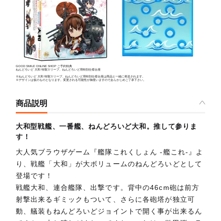
GOOD SMILE ONLINE SHOP ご予約特典
ねんどろいど 大和 特製スリーブ、ねんどろいど用特別仕様台座
※ねんどろいど 大和 特製スリーブ、ねんどろいど用特別仕様台座は商品と一緒に発送されます。
※デザインは仮のものとなります。変更される可能性が御座いますのであらかじめご了承下さい。
商品説明
大和型戦艦、一番艦、ねんどろいど大和。推して参りま
す！
大人気ブラウザゲーム『艦隊これくしょん -艦これ-』よ
り、戦艦「大和」が大ボリュームのねんどろいどとして
登場です！
戦艦大和、連合艦隊、出撃です。背中の46cm砲は前方
射撃出来るギミックもついて、さらに各砲塔が独立可
動、艤装もねんどろいどジョイントで開く事が出来るん