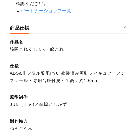
確認ください。
→
パートナーショップ一覧
商品仕様
作品名
艦隊これくしょん ‐艦これ‐
仕様
ABS&非フタル酸系PVC 塗装済み可動フィギュア・ノン
スケール・専用台座付属・全高：約100mm
原型制作
JUN（E.V.)／辛嶋としかず
制作協力
ねんどろん