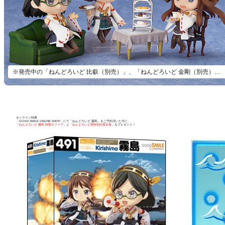
※発売中の「ねんどろいど 比叡（別売）」、「ねんどろいど 金剛（別売）」とあわせて一緒に飾ろう！
オンライン特典
「GOOD SMILE ONLINE SHOP」にて「ねんどろいど 霧島」をご予約頂いた方に、
「
ねんどろいど 霧島 特製スリーブ
」と「
ねんどろいど用特別仕様台座
」をプレゼント！