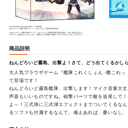
GOOD SMILE ONLINE SHOP ご予約特典
ねんどろいど 霧島 特製スリーブ、ねんどろいど用特別仕様台座
※ねんどろいど 霧島 特製スリーブ、ねんどろいど用特別仕様台座は商品と一緒に発送されます。
※デザインは仮のものとなります。変更される可能性が御座いますのであらかじめご了承下さい。
商品説明
ねんどろいど霧島、出撃よ！さて、どう出てくるかし
大人気ブラウザゲーム『艦隊これくしょん -艦これ-
て登場です！
ねんどろいど霧島艦隊、出撃します！マイク音量大丈
声器もいいものですね。砲撃パーツで敵を追尾して！
よ～！三式弾に三式弾エフェクトまでついてくるなん
るソファも付属するなんて、備えあれば、憂いなし、