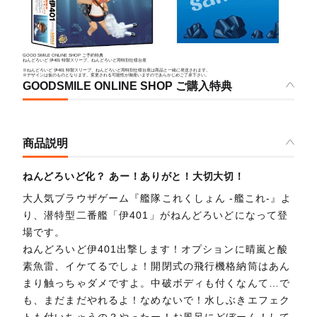
GOOD SMILE ONLINE SHOP ご予約特典
ねんどろいど 伊401 特製スリーブ、ねんどろいど用特別仕様台座
※ねんどろいど 伊401 特製スリーブ、ねんどろいど用特別仕様台座は商品と一緒に発送されます。
※デザインは仮のものとなります。変更される可能性が御座いますのであらかじめご了承下さい。
GOODSMILE ONLINE SHOP ご購入特典
商品説明
ねんどろいど化？ あー！ありがと！大切大切！
大人気ブラウザゲーム『艦隊これくしょん -艦これ-』よ
り、潜特型二番艦「伊401」がねんどろいどになって登
場です。
ねんどろいど伊401出撃します！オプションに晴嵐と酸
素魚雷、イケてるでしょ！開閉式の飛行機格納筒はあん
まり触っちゃダメですよ。中破ボディも付くなんて…で
も、まだまだやれるよ！なめないで！水しぶきエフェク