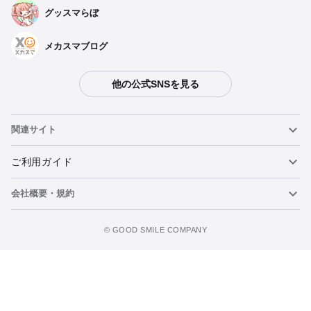
グッスマらぼ
メカスマブログ
他の公式SNSを見る
関連サイト
ねんどろいど
ご利用ガイド
会社概要・規約
ねんどろいどフェイスメーカー
重要なお知らせ
ウォッチリストに追加
figma
FAQ・お問い合わせ
利用規約
©️ GOOD SMILE COMPANY
メカスマ
個人情報の取り扱いについて
ポッパレ（POP UP PARADE）
特定商取引法に関する表示