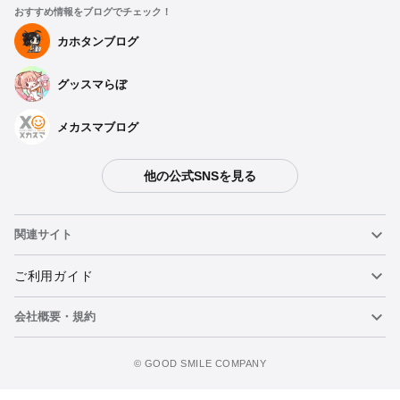
おすすめ情報をブログでチェック！
カホタンブログ
グッスマらぼ
メカスマブログ
他の公式SNSを見る
関連サイト
ねんどろいど
ご利用ガイド
会社概要・規約
ねんどろいどフェイスメーカー
重要なお知らせ
ウォッチリストに追加
figma
FAQ・お問い合わせ
利用規約
©️ GOOD SMILE COMPANY