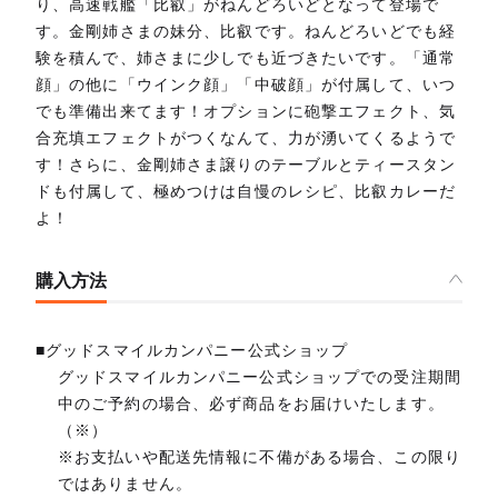
り、高速戦艦「比叡」がねんどろいどとなって登場で
す。金剛姉さまの妹分、比叡です。ねんどろいどでも経
験を積んで、姉さまに少しでも近づきたいです。「通常
顔」の他に「ウインク顔」「中破顔」が付属して、いつ
でも準備出来てます！オプションに砲撃エフェクト、気
合充填エフェクトがつくなんて、力が湧いてくるようで
す！さらに、金剛姉さま譲りのテーブルとティースタン
ドも付属して、極めつけは自慢のレシピ、比叡カレーだ
よ！
購入方法
■グッドスマイルカンパニー公式ショップ
グッドスマイルカンパニー公式ショップでの受注期間
中のご予約の場合、必ず商品をお届けいたします。
（※）
※お支払いや配送先情報に不備がある場合、この限り
ではありません。