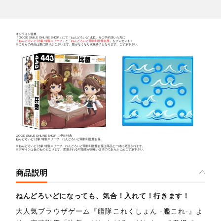
オンライン特典
「GOOD SMILE ONLINE SHOP」にて「ねんどろいど 比叡」をご予約頂いた方に、
「
ねんどろいど 比叡 特製スリーブ
」と「
ねんどろいど用特別仕様台座
」をプレゼント！
※こちらの商品は数に限りがございます。数がなくなり次第終了となります。ご了承下さい。
GOOD SMILE ONLINE SHOP ご予約特典
ねんどろいど 比叡 特製スリーブ、ねんどろいど用特別仕様台座
※ねんどろいど 比叡 特製スリーブ、ねんどろいど用特別仕様台座は商品と一緒に発送されます。
※デザインは仮のものとなります。変更される可能性が御座いますのであらかじめご了承下さい。
商品説明
ねんどろいどになっても、気合！入れて！行きます！
大人気ブラウザゲーム『艦隊これくしょん -艦これ-』よ