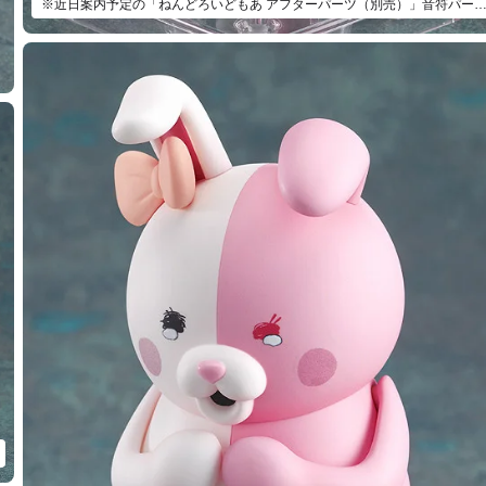
※近日案内予定の「ねんどろいどもあ アフターパーツ（別売）」音符パーツとの組み合わせ