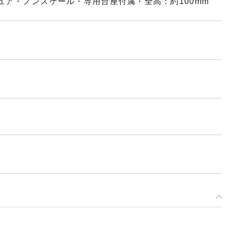
ギュア・ノンスケール・専用台座付属・全高：約100mm