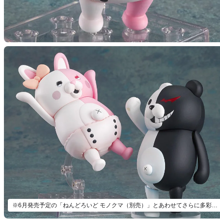
※6月発売予定の「ねんどろいど モノクマ（別売）」とあわせてさらに多彩なゲーム中のシーンを表現可能！