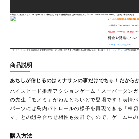
本商品につきましては「パートナーショップ様をはじめとする弊社商品取り扱い店様」及び「GOOD SMILE ONLINE SHOP」でお買い求め頂けます。
■「GOODSMILE ONLINE
この商品は「GOODSMILE ONLIN
受注期間：2013年4月23日（火）12:00
料金や発送についての
→
GSCオンライン商品ページ
「パートナーショップ様をはじめとする弊社商品取り扱い店様」につきましては弊社商品取り扱い店様、または
パートナーショップページ
にてご確認下さ
商品説明
あちしが信じるのはミナサンの事だけでちゅ！だから
ハイスピード推理アクションゲーム『スーパーダンガ
の先生「モノミ」がねんどろいどで登場です！表情パ
パーツには島内パトロールの様子を再現できる「棒切
マ」との組み合わせ相性も抜群ですので、ゲーム中の
購入方法