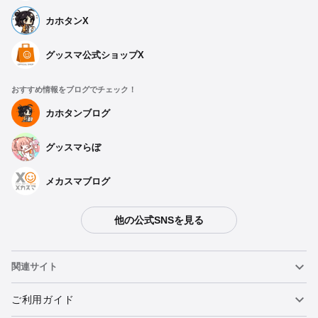
カホタンX
グッスマ公式ショップX
おすすめ情報をブログでチェック！
カホタンブログ
グッスマらぼ
メカスマブログ
他の公式SNSを見る
関連サイト
ねんどろいど
ご利用ガイド