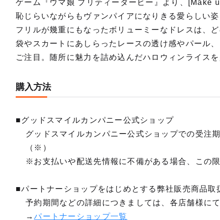
ゲーム『ウマ娘 プリティーダービー』より、[Make up
恥じらいながらもヴァンパイアになりきる愛らしい姿
フリルが幾重にもなったボリューミーなドレスは、ど
袋やスカートにあしらったレースの透け感やパール、
ご注目。随所に魅力を詰め込んだハロウィンライスを
購入方法
■グッドスマイルカンパニー公式ショップ
グッドスマイルカンパニー公式ショップでの受注
（※）
※お支払いや配送先情報に不備がある場合、この
■パートナーショップをはじめとする弊社販売商品取
予約期間などの詳細につきましては、各店舗様に
→
パートナーショップ一覧