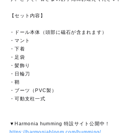
【セット内容】
・ドール本体（頭部に磁石が含まれます）
・マント
・下着
・足袋
・髪飾り
・日輪刀
・鞘
・ブーツ（PVC製）
・可動支柱一式
▼Harmonia humming 特設サイト公開中！
https://harmoniabloom.com/humming/