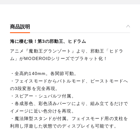
商品説明
海に棲む狼！第3の邪動王、ヒドラム
アニメ『魔動王グランゾート』より、邪動王「ヒドラ
ム」がMODEROIDシリーズでプラキット化！
・全高約140mm。各関節可動。
・フェイスモードからバトルモード、ビーストモードへ
の3段変形を完全再現。
・スピアー・シュバルツ付属。
・各成形色、彩色済みパーツにより、組み立てるだけで
イメージに近い色分けを再現。
・魔法陣型スタンドが付属。フェイスモード用の支柱を
利用し浮遊した状態でのディスプレイも可能です。