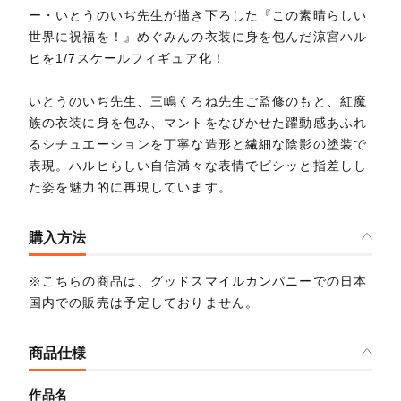
ー・いとうのいぢ先生が描き下ろした『この素晴らしい
世界に祝福を！』めぐみんの衣装に身を包んだ涼宮ハル
ヒを1/7スケールフィギュア化！
いとうのいぢ先生、三嶋くろね先生ご監修のもと、紅魔
族の衣装に身を包み、マントをなびかせた躍動感あふれ
るシチュエーションを丁寧な造形と繊細な陰影の塗装で
表現。ハルヒらしい自信満々な表情でビシッと指差しし
た姿を魅力的に再現しています。
購入方法
※こちらの商品は、グッドスマイルカンパニーでの日本
国内での販売は予定しておりません。
商品仕様
作品名