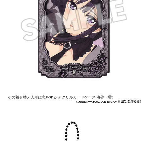
その着せ替え人形は恋をする アクリルカードケース 海夢（雫）