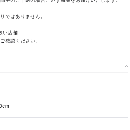
期間中のご予約の場合、必ず商品をお届けいたします。
けいおん！ Huggy Doll 平沢唯
予約受付中
限りではありません。
けいおん！ Huggy Doll 秋山澪
扱い店舗
予約受付中
てご確認ください。
けいおん！ Huggy Doll 琴吹紬
予約受付中
けいおん！ Huggy Doll 田井中律
予約受付中
0cm
けいおん！ Huggy Doll 中野梓
予約受付中