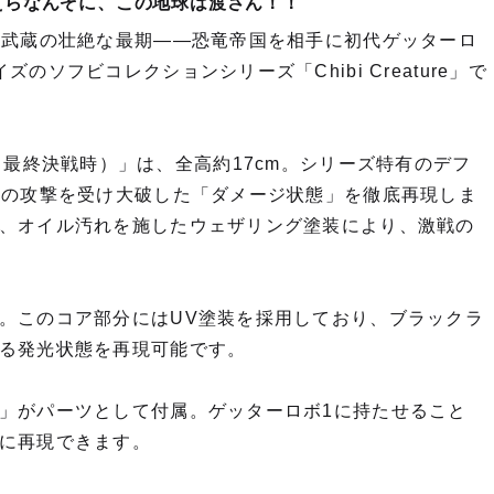
えらなんぞに、この地球は渡さん！！
巴武蔵の壮絶な最期――恐竜帝国を相手に初代ゲッターロ
ソフビコレクションシリーズ「Chibi Creature」で
ーヨーク最終決戦時）」は、全高約17cm。シリーズ特有のデフ
数の攻撃を受け大破した「ダメージ状態」を徹底再現しま
、オイル汚れを施したウェザリング塗装により、激戦の
。このコア部分にはUV塗装を採用しており、ブラックラ
る発光状態を再現可能です。
」がパーツとして付属。ゲッターロボ1に持たせること
に再現できます。