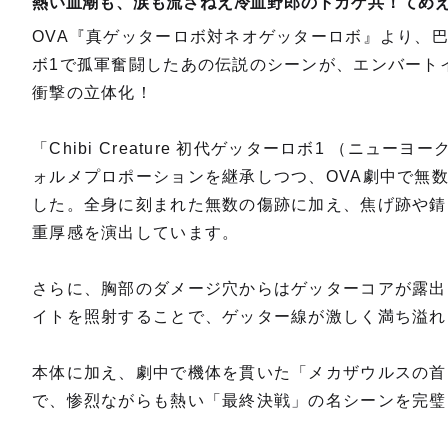
熱い血潮も、涙も流さねえ冷血野郎のトカゲ共！てめ
OVA『真ゲッターロボ対ネオゲッターロボ』より、
ボ1で孤軍奮闘したあの伝説のシーンが、エンバートイズの
衝撃の立体化！
「Chibi Creature 初代ゲッターロボ1 （ニュ
ォルメプロポーションを継承しつつ、OVA劇中で無
した。全身に刻まれた無数の傷跡に加え、焦げ跡や錆
重厚感を演出しています。
さらに、胸部のダメージ穴からはゲッターコアが露出
イトを照射することで、ゲッター線が激しく満ち溢れ
本体に加え、劇中で機体を貫いた「メカザウルスの首
で、惨烈ながらも熱い「最終決戦」の名シーンを完璧