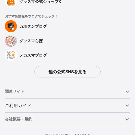
グッスマ公式ショップX
おすすめ情報をブログでチェック！
カホタンブログ
グッスマらぼ
メカスマブログ
他の公式SNSを見る
関連サイト
ねんどろいど
ご利用ガイド
会社概要・規約
ねんどろいどフェイスメーカー
重要なお知らせ
今すぐ予約注文
figma
FAQ・お問い合わせ
利用規約