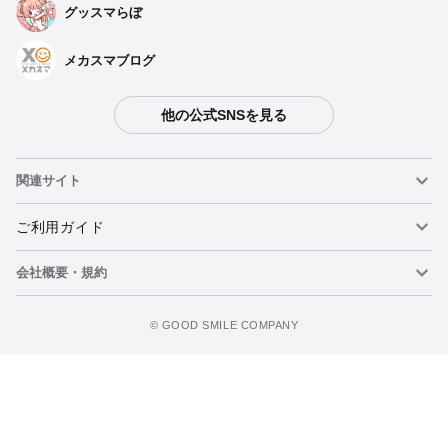
グッスマらぼ
メカスマブログ
他の公式SNSを見る
関連サイト
ねんどろいど
ご利用ガイド
会社概要・規約
ねんどろいどフェイスメーカー
重要なお知らせ
今すぐ予約注文
figma
FAQ・お問い合わせ
利用規約
©️ GOOD SMILE COMPANY
メカスマ
個人情報の取り扱いについて
ポッパレ（POP UP PARADE）
特定商取引法に関する表示