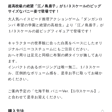
超高校級の絶望「江ノ島盾子」が１/３スケールのビッグ
サイズなバニー姿で登場です！
大人気ハイスピード推理アクションゲーム『ダンガンロ
ンパ 希望の学園と絶望の高校生』より「江ノ島盾子」が
１/３スケールの超ビッグフィギュアで登場です！
キャラクターの世界観に合った白黒をベースにしたオリ
ジナルバニーコスチュームにもご注目ください。
おへそ周りは足元と同様に布製の網タイツが施してあり
ます。
インパクトのあるポージングは唯一無二。１/３スケー
ル、圧倒的なボリューム感を、是非お手に取ってお確か
めください。
ご案内予定の「七海千秋 バニーVer.【1/3スケール】」
と合わせて是非お迎えください。
購入方法