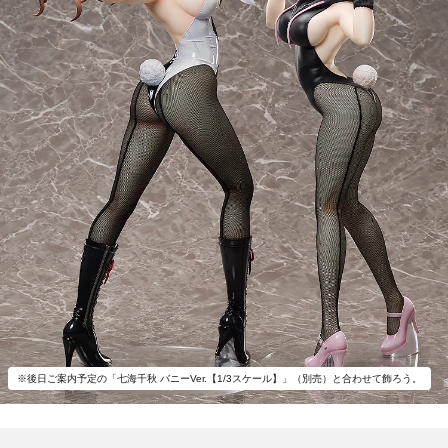
※後日ご案内予定の「七海千秋 バニーVer.【1/3スケール】」（別売）と合わせて飾ろう。