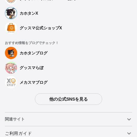
カホタンX
グッスマ公式ショップX
おすすめ情報をブログでチェック！
カホタンブログ
グッスマらぼ
メカスマブログ
他の公式SNSを見る
関連サイト
ねんどろいど
ご利用ガイド