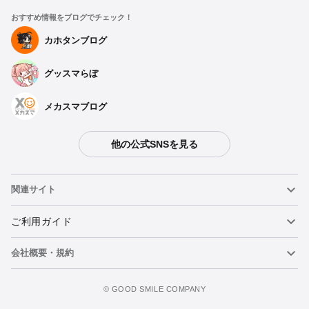
サイクルセパレートワンピース アビドス高等学校【S】
おすすめ情報をブログでチェック！
予約受付中
カホタンブログ
グッスマらぼ
サイクルセパレートワンピース アビドス高等学校【M】
予約受付中
メカスマブログ
サイクルセパレートワンピース アビドス高等学校【L】
他の公式SNSを見る
予約受付中
関連サイト
サイクルセパレートワンピース アビドス高等学校【XL】
ねんどろいど
ご利用ガイド
予約受付中
会社概要・規約
ねんどろいどフェイスメーカー
重要なお知らせ
サイクルセパレートワンピース アビドス高等学校【XXL】
今すぐ予約注文
予約受付中
figma
FAQ・お問い合わせ
利用規約
©️ GOOD SMILE COMPANY