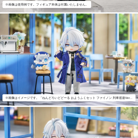
※画像は使用例です。フィギュア本体は付属いたしません。
※画像はイメージです。「ねんどろいどどーる おようふくセット ファイノン 列車巡遊Ver. 」以外は付属いたしません。