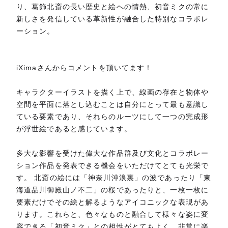
り、葛飾北斎の長い歴史と絵への情熱、初音ミクの常に
新しさを発信している革新性が融合した特別なコラボレ
ーション。
iXimaさんからコメントを頂いてます！
キャラクターイラストを描く上で、線画の存在と物体や
空間を平面に落とし込むことは自分にとって最も意識し
ている要素であり、それらのルーツにして一つの完成形
が浮世絵であると感じています。
多大な影響を受けた偉大な作品群及び文化とコラボレー
ション作品を発表できる機会をいただけてとても光栄で
す。 北斎の絵には「神奈川沖浪裏」の波であったり「東
海道品川御殿山ノ不二」の桜であったりと、一枚一枚に
要素だけでその絵と解るようなアイコニックな表現があ
ります。これらと、色々なものと融合して様々な姿に変
容できる「初音ミク」との相性がとてもよく、非常に楽