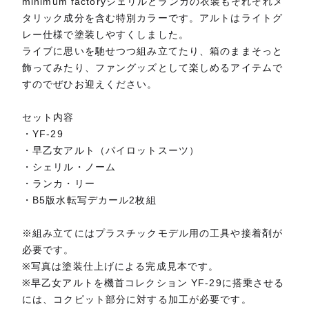
minimum factoryシェリルとランカの衣装もそれぞれメ
タリック成分を含む特別カラーです。アルトはライトグ
レー仕様で塗装しやすくしました。
ライブに思いを馳せつつ組み立てたり、箱のままそっと
飾ってみたり、ファングッズとして楽しめるアイテムで
すのでぜひお迎えください。
セット内容
・YF-29
・早乙女アルト（パイロットスーツ）
・シェリル・ノーム
・ランカ・リー
・B5版水転写デカール2枚組
※組み立てにはプラスチックモデル用の工具や接着剤が
必要です。
※写真は塗装仕上げによる完成見本です。
※早乙女アルトを機首コレクション YF-29に搭乗させる
には、コクピット部分に対する加工が必要です。