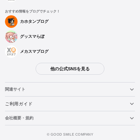
おすすめ情報をブログでチェック！
カホタンブログ
グッスマらぼ
メカスマブログ
他の公式SNSを見る
関連サイト
ねんどろいど
ご利用ガイド
会社概要・規約
ねんどろいどフェイスメーカー
重要なお知らせ
今すぐ予約注文
figma
FAQ・お問い合わせ
利用規約
©️ GOOD SMILE COMPANY