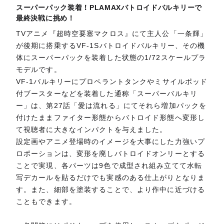
スーパーパック装着！PLAMAXバトロイドバルキリーで
最終決戦に挑め！
TVアニメ『超時空要塞マクロス』にて主人公「一条輝」
が後期に搭乗するVF-1Sバトロイドバルキリー、その機
体にスーパーパックを装着した状態の1/72スケールプラ
モデルです。
VF-1バルキリーにプロペラントタンクやミサイルポッド
付ブースターなどを装着した通称「スーパーバルキリ
ー」は、第27話「愛は流れる」にてそれら増加パックを
付けたままファイター形態からバトロイド形態へ変形し
て視聴者に大きなインパクトを与えました。
設定画やアニメ登場時のイメージを大事にした力強いプ
ロポーションは、変形を廃しバトロイドオンリーとする
ことで実現、各パーツは9色で成型され組み立てて水転
写デカールを貼るだけでも実感のある仕上がりとなりま
す。また、細部を塗装することで、より作中に近づける
こともできます。