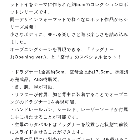
ットトイをテーマに作られた約5cmのコレクションロボ
ットシリーズです。
同一デザインフォーマットで様々なロボット作品からシ
リーズ展開！
小さなボディに、並べる楽しさと遊ぶ楽しさを詰め込み
ました。
オープニングシーンを再現できる、「ドラグナー
1(Opening ver.)」と「空母」のスペシャルセット！
・ドラグナー1全高約5cm、空母全長約17.5cm。塗装済
み完成品。ABS樹脂製。
・首、腕、脚が可動。
・リフターが付属、胸と背中に装着することでオープニ
ングのドラグナー1を再現可能。
・ハンドレールガン、シールド、レーザーソードが付属
し手に持たせることが可能です。
・空母のカタパルトはドラグナーを設置した状態で前後
にスライドさせることができます。
・空母の足場には別売りのドラグナー1, 2, 3を載せるこ