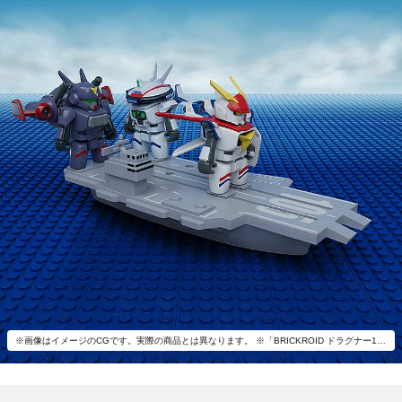
※画像はイメージのCGです。実際の商品とは異なります。 ※「BRICKROID ドラグナー1(Opening ver.)＆空母セット」以外は付属いたしません。