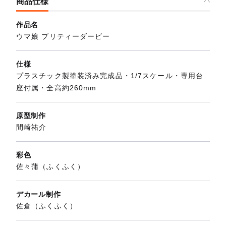
商品仕様
作品名
ウマ娘 プリティーダービー
仕様
プラスチック製塗装済み完成品・1/7スケール・専用台
座付属・全高約260mm
原型制作
間崎祐介
彩色
佐々蒲（ふくふく）
デカール制作
佐倉（ふくふく）