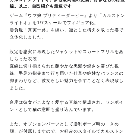
線。以上。自己紹介も最速です
ゲーム『ウマ娘 プリティーダービー』より「カルストン
ライトオ」を1/7スケールでフィギュア化。
勝負服「真実一路」を纏い、凛とした構えを取った姿で
立体化しました。
設定を忠実に再現したジャケットやスカートフリルをあ
しらった衣装、
直線に切り揃えられた艶やかな黒髪や鋭さを帯びた視
線、手足の指先まで行き届いた仕草や絶妙なバランスの
脚まわりなど、彼女らしい魅力を余すことなく表現致し
ました。
台座は彼女がこよなく愛する直線で構成され、ワンポイ
ントとして猫の意匠も盛り込んでいます。
また、オプションパーツとして勝利ポーズ時の「きめ
顔」が付属しますので、お好みのスタイルでカルストン