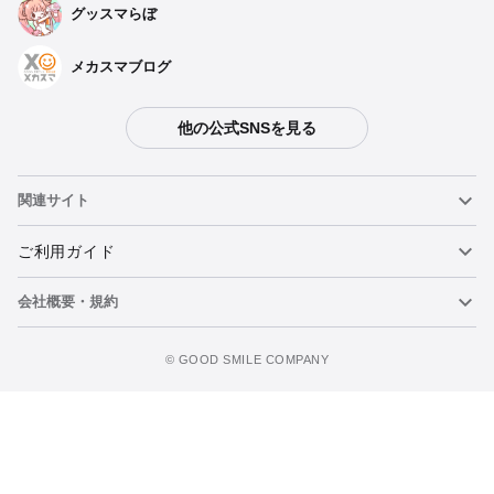
グッスマらぼ
メカスマブログ
他の公式SNSを見る
関連サイト
ねんどろいど
ご利用ガイド
会社概要・規約
ねんどろいどフェイスメーカー
重要なお知らせ
今すぐ予約注文
figma
FAQ・お問い合わせ
利用規約
©️ GOOD SMILE COMPANY
メカスマ
個人情報の取り扱いについて
ポッパレ（POP UP PARADE）
特定商取引法に関する表示