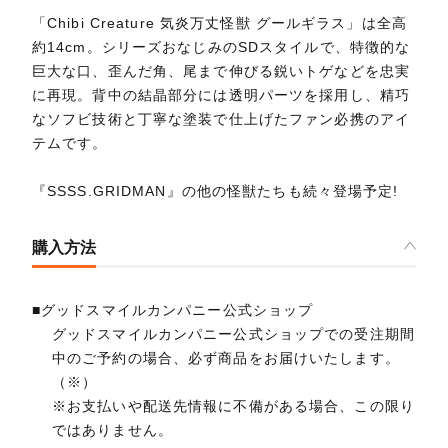
「Chibi Creature 気炎万丈怪獣 グールギラス」は全高
約14cm。シリーズおなじみのSDスタイルで、特徴的な
巨大な口、歪んだ角、尾まで伸びる鋭いトゲなどを忠実
に再現。背中の結晶部分には透明パーツを採用し、精巧
なソフビ技術と丁寧な塗装で仕上げたファン必携のアイ
テムです。
『SSSS.GRIDMAN』の他の怪獣たちも続々登場予定!
購入方法
■グッドスマイルカンパニー公式ショップ
グッドスマイルカンパニー公式ショップでの受注期間
中のご予約の場合、必ず商品をお届けいたします。
（※）
※お支払いや配送先情報に不備がある場合、この限り
ではありません。