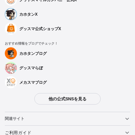
カホタンX
グッスマ公式ショップX
おすすめ情報をブログでチェック！
カホタンブログ
グッスマらぼ
メカスマブログ
他の公式SNSを見る
関連サイト
ねんどろいど
ご利用ガイド