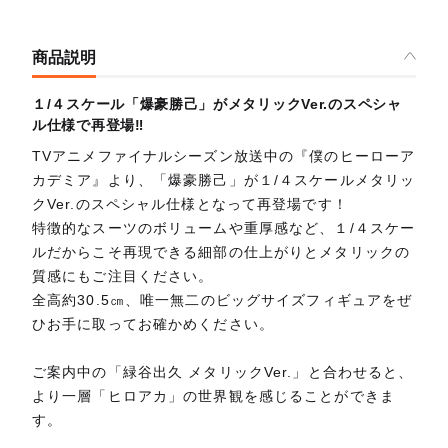
商品説明
１/４スケール「爆豪勝己」がメタリックVer.のスペシャ
ル仕様で再登場‼
TVアニメファイナルシーズン放送中の『僕のヒーローア
カデミア』より、「爆豪勝己」が１/４スケールメタリッ
クVer.のスペシャル仕様となって再登場です！
特徴的なスーツのボリュームや重厚感など、１/４スケー
ルだからこそ再現できる細部の仕上がりとメタリックの
質感にもご注目ください。
全高約30.5㎝、唯一無二のビッグサイズフィギュアをぜ
ひお手に取ってお確かめください。
ご案内中の「緑谷出久 メタリックVer.」と合わせると、
より一層「ヒロアカ」の世界観を感じることができま
す。