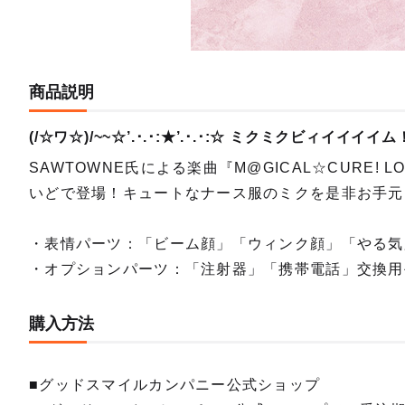
商品説明
(/☆ワ☆)/~~☆’.･.･:★’.･.･:☆ ミクミクビィイイイイ
SAWTOWNE氏による楽曲『M@GICAL☆CURE! 
いどで登場！キュートなナース服のミクを是非お手元
・表情パーツ：「ビーム顔」「ウィンク顔」「やる気
・オプションパーツ：「注射器」「携帯電話」交換用
購入方法
■グッドスマイルカンパニー公式ショップ