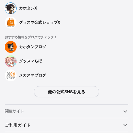
カホタンX
グッスマ公式ショップX
おすすめ情報をブログでチェック！
カホタンブログ
グッスマらぼ
メカスマブログ
他の公式SNSを見る
関連サイト
ねんどろいど
ご利用ガイド