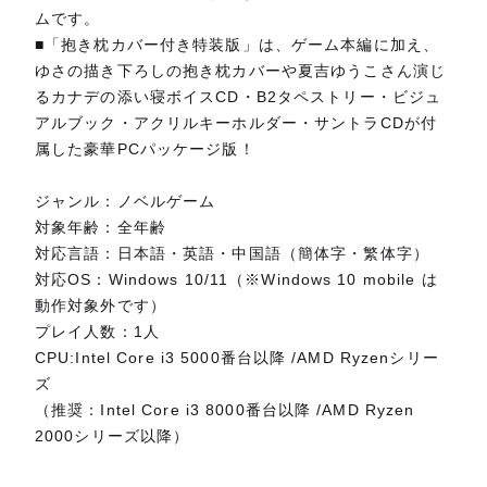
ムです。
■「抱き枕カバー付き特装版」は、ゲーム本編に加え、
ゆさの描き下ろしの抱き枕カバーや夏吉ゆうこさん演じ
るカナデの添い寝ボイスCD・B2タペストリー・ビジュ
アルブック・アクリルキーホルダー・サントラCDが付
属した豪華PCパッケージ版！
ジャンル：ノベルゲーム
対象年齢：全年齢
対応言語：日本語・英語・中国語（簡体字・繁体字）
対応OS：Windows 10/11（※Windows 10 mobile は
動作対象外です）
プレイ人数：1人
CPU:Intel Core i3 5000番台以降 /AMD Ryzenシリー
ズ
（推奨：Intel Core i3 8000番台以降 /AMD Ryzen
2000シリーズ以降）