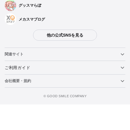
グッスマらぼ
メカスマブログ
他の公式SNSを見る
関連サイト
ねんどろいど
ご利用ガイド
会社概要・規約
ねんどろいどフェイスメーカー
重要なお知らせ
カートに追加
figma
FAQ・お問い合わせ
利用規約
©️ GOOD SMILE COMPANY
メカスマ
個人情報の取り扱いについて
ポッパレ（POP UP PARADE）
特定商取引法に関する表示